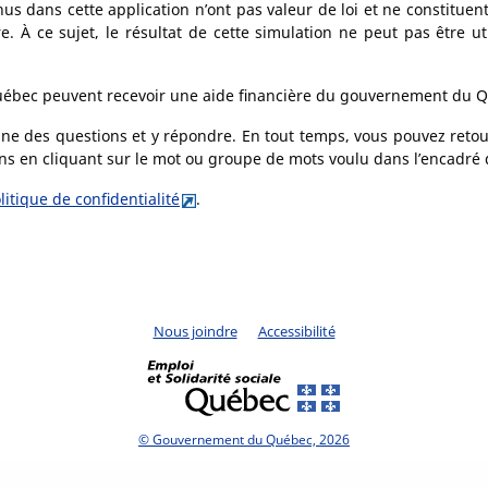
s dans cette application n’ont pas valeur de loi et ne constituent
ère. À ce sujet, le résultat de cette simulation ne peut pas être 
uébec peuvent recevoir une aide financière du gouvernement du 
une des questions et y répondre. En tout temps, vous pouvez reto
ons en cliquant sur le mot ou groupe de mots voulu dans l’encadré
litique de confidentialité
.
.
.
Nous joindre
Accessibilité
Ce
Ce
lien
lien
ouvrira
ouvrira
une
une
nouvelle
nouvelle
.
© Gouvernement du Québec,
2026
Ce
fenêtre
fenêtre
lien
et
et