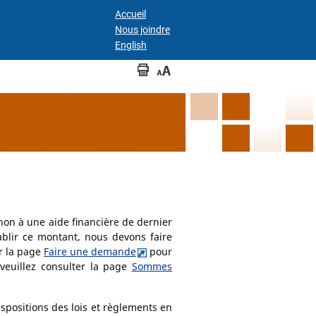
Accueil
.
Nous joindre
Ce
English
lien
Imprimer
Augmenter
ouvrira
la
la
une
page
taille
du
nouvelle
texte
fenêtre
et
vous
mènera
dans
un
autre
 non à une aide financière de dernier
site.
ablir ce montant, nous devons faire
er la page
Faire une demande
pour
 veuillez consulter la page
Sommes
ispositions des lois et règlements en